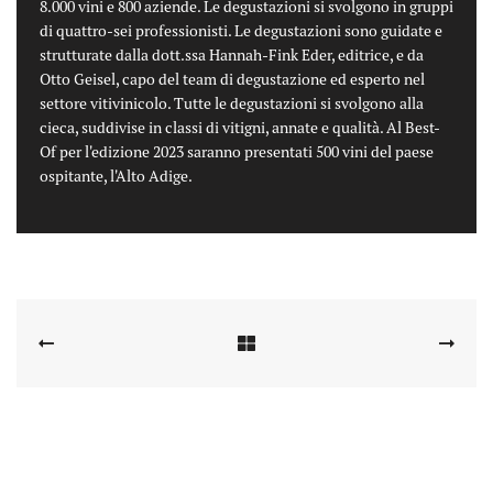
8.000 vini e 800 aziende. Le degustazioni si svolgono in gruppi
di quattro-sei professionisti. Le degustazioni sono guidate e
strutturate dalla dott.ssa Hannah-Fink Eder, editrice, e da
Otto Geisel, capo del team di degustazione ed esperto nel
settore vitivinicolo. Tutte le degustazioni si svolgono alla
cieca, suddivise in classi di vitigni, annate e qualità. Al Best-
Of per l'edizione 2023 saranno presentati 500 vini del paese
ospitante, l'Alto Adige.