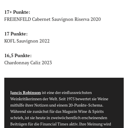
17+ Punkte:
FREIENFELD Cabernet Sauvignon Riserva 2020
17 Punkte:
KOFL Sauvignon 2022
16,5 Punkte:
Chardonnay Caliz 2023
Jancis Robinson
ist eine der einflussreichsten
Weinkritikerinnen der Welt. Seit 1975 bewertet sie Weine
mithilfe ihrer Notizen und einem 20-Punkte-Schema.
Während sie zunächst für das Magazin Wine & Spirits
schrieb, ist sie heute in zweiwöchentlich erscheinenden
Beiträgen für die Financial Times aktiv. Ihre Meinung wird