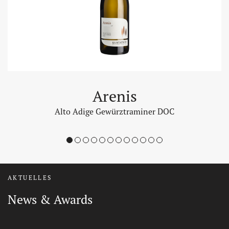
Arenis
Alto Adige Gewürztraminer DOC
1
2
3
4
5
6
7
8
9
10
11
12
AKTUELLES
News & Awards
Auszeichnungen