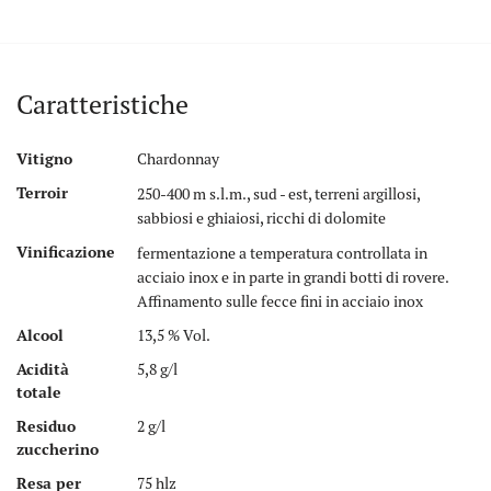
Caratteristiche
Vitigno
Chardonnay
Terroir
250-400 m s.l.m., sud - est, terreni argillosi,
sabbiosi e ghiaiosi, ricchi di dolomite
Vinificazione
fermentazione a temperatura controllata in
acciaio inox e in parte in grandi botti di rovere.
Affinamento sulle fecce fini in acciaio inox
Alcool
13,5 % Vol.
Acidità
5,8 g/l
totale
Residuo
2 g/l
zuccherino
Resa per
75 hlz