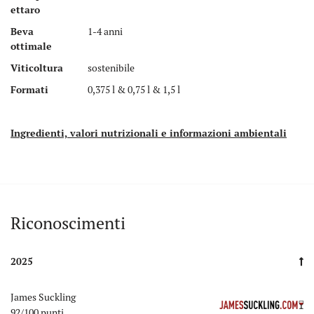
ettaro
Beva
1-4 anni
ottimale
Viticoltura
sostenibile
Formati
0,375 l & 0,75 l & 1,5 l
Ingredienti, valori nutrizionali e informazioni ambientali
Auszeichnungen
Riconoscimenti
2025
James Suckling
92/100 punti