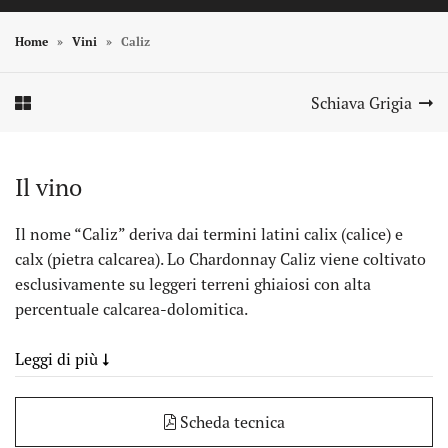
Home
Vini
Caliz
Element In Galerie Anzeigen
Element In Galerie Anzeigen
Schiava Grigia
Il vino
Il nome “Caliz” deriva dai termini latini calix (calice) e
calx (pietra calcarea). Lo Chardonnay Caliz viene coltivato
esclusivamente su leggeri terreni ghiaiosi con alta
percentuale calcarea-dolomitica.
Leggi di più
Scheda tecnica