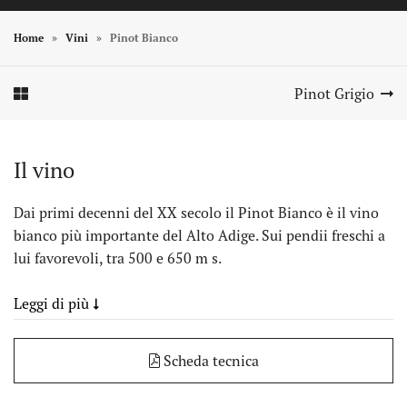
Home
Vini
Pinot Bianco
Element In Galerie Anzeigen
Element In Galerie Anzeigen
Pinot Grigio
Il vino
Dai primi decenni del XX secolo il Pinot Bianco è il vino
bianco più importante del Alto Adige. Sui pendii freschi a
lui favorevoli, tra 500 e 650 m s.
Leggi di più
Scheda tecnica