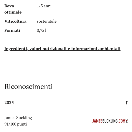
Beva
1-3 anni
ottimale
Viticoltura
sostenibile
Formati
0,75 l
Ingredienti, valori nutrizionali e informazioni ambientali
Auszeichnungen
Riconoscimenti
2025
James Suckling
91/100 punti