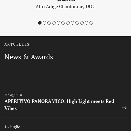
Alto Adige Chardonnay DOC
1
2
3
4
5
6
7
8
9
10
11
12
AKTUELLES
News & Awards
Auszeichnungen
Auszeichnungen
20. agosto
APERITIVO PANORAMICO: High Light meets Red
Vibes
Auszeichnungen
16. luglio