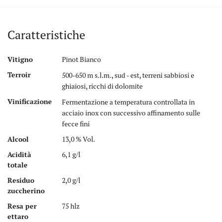
Caratteristiche
Vitigno
Pinot Bianco
Terroir
500-650 m s.l.m., sud - est, terreni sabbiosi e
ghiaiosi, ricchi di dolomite
Vinificazione
Fermentazione a temperatura controllata in
acciaio inox con successivo affinamento sulle
fecce fini
Alcool
13,0 % Vol.
Acidità
6,1 g/l
totale
Residuo
2,0 g/l
zuccherino
Resa per
75 hlz
ettaro