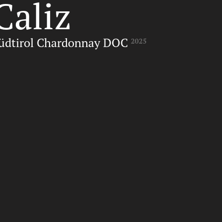
Caliz
üdtirol Chardonnay DOC
2025