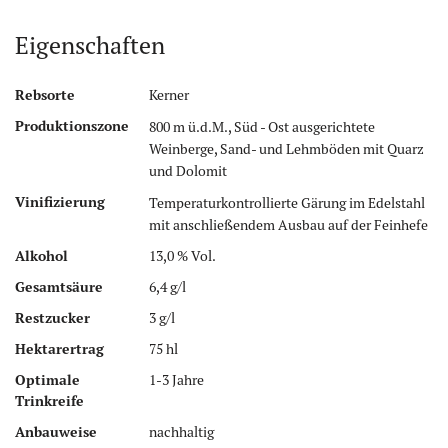
Eigenschaften
Rebsorte
Kerner
Produktionszone
800 m ü.d.M., Süd - Ost ausgerichtete
Weinberge, Sand- und Lehmböden mit Quarz
und Dolomit
Vinifizierung
Temperaturkontrollierte Gärung im Edelstahl
mit anschließendem Ausbau auf der Feinhefe
Alkohol
13,0 % Vol.
Gesamtsäure
6,4 g/l
Restzucker
3 g/l
Hektarertrag
75 hl
Optimale
1-3 Jahre
Trinkreife
Anbauweise
nachhaltig