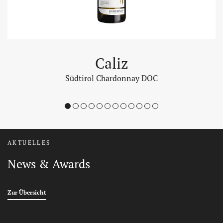
Caliz
Südtirol Chardonnay DOC
1
2
3
4
5
6
7
8
9
10
11
12
AKTUELLES
News & Awards
Auszeichnungen
Zur Übersicht
Auszeichnungen