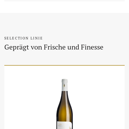
SELECTION LINIE
Geprägt von Frische und Finesse
Weine
Weine
W
W