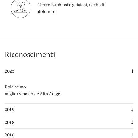
Terreni sabbiosi e ghiaiosi, ricchi di
dolomite
Auszeichnungen
Riconoscimenti
2023
Dolcissimo
miglior vino dolce Alto Adige
2019
2018
2016