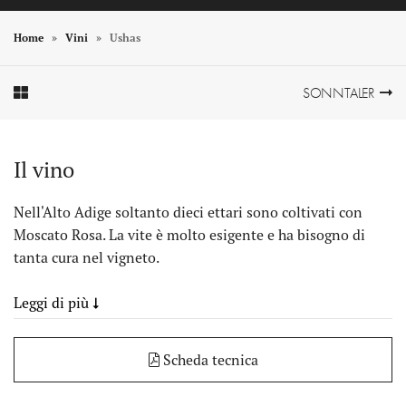
Home
Vini
Ushas
Element In Galerie Anzeigen
Element In Galerie Anzeigen
SONNTALER
Il vino
Nell'Alto Adige soltanto dieci ettari sono coltivati con
Moscato Rosa. La vite è molto esigente e ha bisogno di
tanta cura nel vigneto.
Leggi di più
Scheda tecnica