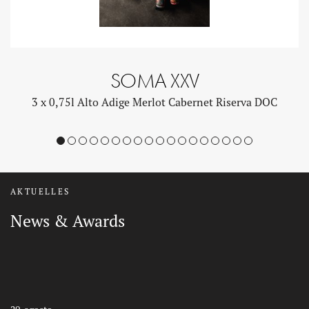
SOMA XXV
3 x 0,75l Alto Adige Merlot Cabernet Riserva DOC
1
2
3
4
5
6
7
8
9
10
11
12
13
14
15
16
17
18
AKTUELLES
News & Awards
Auszeichnungen
Auszeichnungen