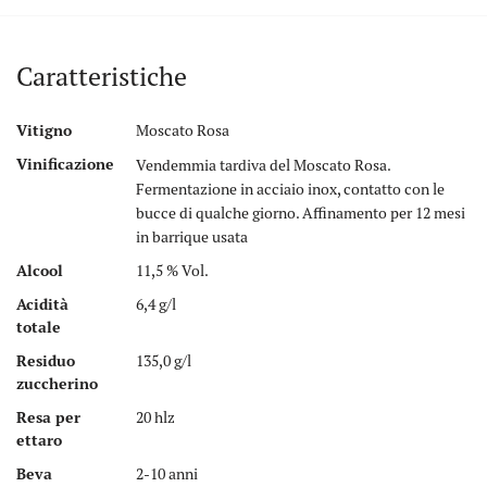
Caratteristiche
Vitigno
Moscato Rosa
Vinificazione
Vendemmia tardiva del Moscato Rosa.
Fermentazione in acciaio inox, contatto con le
bucce di qualche giorno. Affinamento per 12 mesi
in barrique usata
Alcool
11,5 % Vol.
Acidità
6,4 g/l
totale
Residuo
135,0 g/l
zuccherino
Resa per
20 hlz
ettaro
Beva
2-10 anni